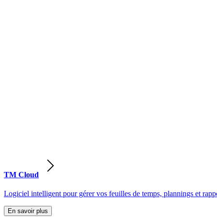
TM Cloud
Logiciel intelligent pour gérer vos feuilles de temps, plannings et rappo
En savoir plus