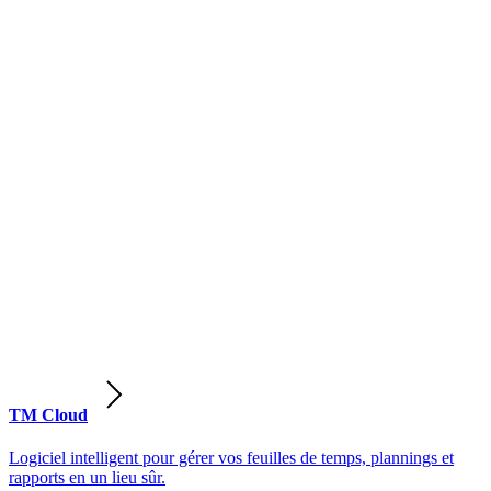
TM Cloud
Logiciel intelligent pour gérer vos feuilles de temps, plannings et
rapports en un lieu sûr.