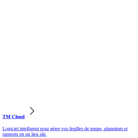
TM Cloud
Logiciel intelligent pour gérer vos feuilles de temps, plannings et
rapports en un lieu sûr.