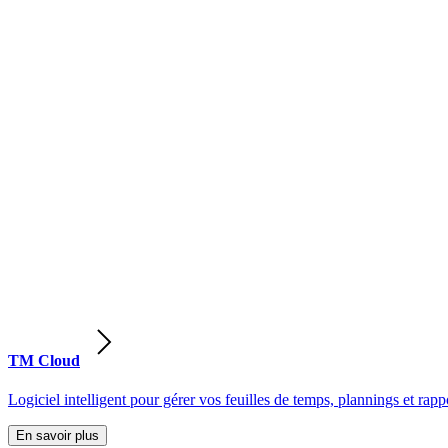
TM Cloud
Logiciel intelligent pour gérer vos feuilles de temps, plannings et rappo
En savoir plus